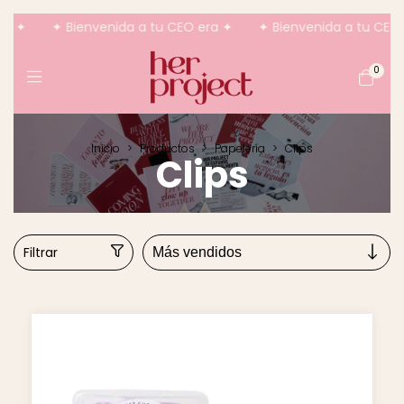
a ✦
✦ Bienvenida a tu CEO era ✦
✦ Bienvenida a tu CEO 
0
Inicio
>
Productos
>
Papelería
>
Clips
Clips
Filtrar